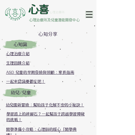
​心喜
心理治療所
心理治療所及兒童潛能開發中心
心知分享
​心知識
心理治療介紹
生理回饋介紹
ASD 兒童的早期發險與照顧：家長指南
一起來認識憂鬱症吧！
幼兒/兒童
幼兒園新冒險：幫助孩子化解不安的小秘訣！
學習路上的絆腳石？一起幫孩子跨越學習障礙
的挑戰！
開學準備小攻略：心理師的暖心「開學典